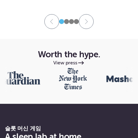
Worth the hype.
View press
슬롯 머신 게임
A sleep lab at home