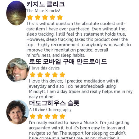
카지노 클라크
The Muse S rocks!
This is without question the absolute coolest self-
care item I have ever purchased. Even without the
sleep tracking, I still feel this statement holds true.
However, sleep tracking takes this product over the
top. I highly recommend it to anybody who wants to
improve their meditation practice, overall
mindfulness, and sleep habits.
로또 모바일 구매 안드로이드
I love this device
I love this device; I practice meditation with it
everyday and also I do neurofeedback using
Mindlyft. I am a day trader and really helps me in my
daily routine.
더도그하우스 슬롯
A Divine Choreography
I'm really excited to have a Muse S. I'm just getting
acquainted with it, but it's been easy to learn and
navigate so far. The support for sleeping couldn't
have come at a better time, as my physician is